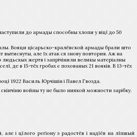
 наступили до армады способны хлопи у віцї до 50
ревалы. Вояци цісарьско-кралёвской армады брали што
 вытиснуты, але їх атак ся знову повторив. Аж на
го людьскых жертв і запрічінили великы матеріалны
ї, де в 15-тёх гробах є похованых 21 вояків. В 13-тёх
оцї 1922 Василь Юрчішін і Павел Гвозда.
 скінчіню войны ту не было ниякой можности зарібку.
але і цїлого реґіону з радостёв і надїёв на лїпшый