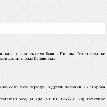
ідника ся находить село Вышня Писана. Тото невелике
асти долины рікы Капішовкы.
у сел з того періоду – в другій половинї 16. стороча
tatus з року 1600 (MOL E 158, A2655, s. 328). Тот супис