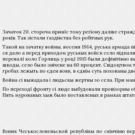
Зачаток 20. стороча принїс тому реґіону далше стражд
років. Так зістали ґаздівства без робітных рук.
Такой на зачатку войны, восени 1914, руська армада 
ся дало а перед приходом руськых войск село підпали
перевалї коло Ґорлиць у роцї 1915 были дефінітівно 
шкоды, село было знічене на 60 процент. Свідоцтвом ты
гробах лежыть по єден вояк, в єднім суть похованы дв
Война сі выжадала і людьскы жертвы зо села. При ман
По переходї фронту сі люде выбудовали провізорны обы
Пять мурованых хыж было поставленых в рамках штатно
Взник Чеськословеньской републікы по скінчіню пер