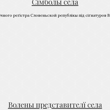
Сімболы села
ого реґістра Словеньской републікы під сіґнатуров В –
Волены представителї села