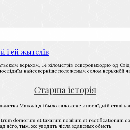
 і єй жытелїв
атьскым верьхом, 14 кілометрів северовыходно од Св
 є послїднїм найсевернїше положеным селом верьхнёй ч
Старша історія
ства Маковіця і было заложене в послїднїй етапі взник
um domorum et taxarum nobilium et rectificationum comi
ад нёго, тым, же уводить чісла зданеных обысть.