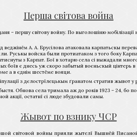
Перша світова война
аня – першу світову войну. По выголошіню мобілізації
під веджінём А. А. Брусілова атаковала карпатьскы пе
ли. Руськы войска были протиатаком з того боку Карпат
вытиснуты з Карпат. Бої в хотарю села сі выжадали мно
х боїв є днесь уж скоро забытый воєньскый цінтерь в сел
оме а в єднім шестёме вояци.
іпулації з дєлострїлецькым ґранатом стратив жывот у р
стя. Обнова села тримала аж до років 1923 – 24, бо по
й акції, остатнї сі люде збудовали самы.
Жывот по взнику ЧСР
шой світовой войны прияли жытелї Вышнёй Писаной, 