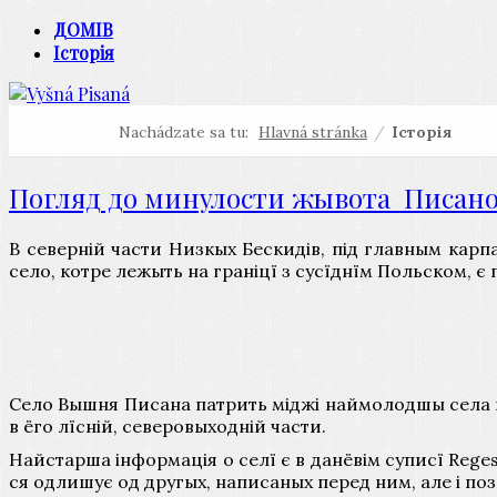
ДОМІВ
Історія
Nachádzate sa tu:
Hlavná stránka
/
Історія
Погляд до минулости жывота Писаной
В северній части Низкых Бескидів, під главным карп
село, котре лежыть на граніцї з сусїднїм Польском,
Село Вышня Писана патрить міджі наймолодшы села пан
в ёго лїсній, северовыходній части.
Найстарша інформація о селї є в данёвім суписї Regestr
ся одлишує од другых, написаных перед ним, але і поз