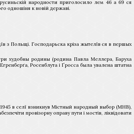
к русиньскій народности приголосило лем 46 а 69 ся
го одношіня к новій державі.
в з Польщі. Господарьска кріза жытелїв ся в першых
три худобны родины (родина Павла Меллера, Баруха
 Егренберґа, Росенблута і Ґросса была увалена штатна
 1945 в селї взникнув Містный народный выбор (МНВ),
безпечіти провізорну оправу пути і мостів, ліквідовати