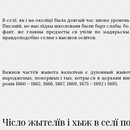
В селї, як і на околіцї была довгый час низка уров
Писаній, но выслїдкы школованя были барз слабы, бо 
факт, же главны предметы ся учіли по мадярьскы.
правдоподобно селян з высшов освітов.
Важнов частёв жывота валалчан є духовный жывот.
народженых, помершых і тых, котры ся в церькви вінч
років 1860 – 1862, 1866, 1867, 1869, 1875 – 1892 і 1895.
Чісло жытелїв і хыж в селї п