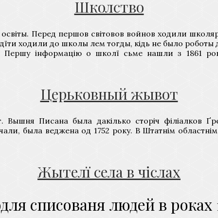
Школство
ень освіты. Перед першов світовов войнов ходили шк
дїти ходили до школы лем тогды, кідь не было роботы
 Першу інформацію о школї сьме нашли з 1861 рок
Церьковный жывот
 Вышня Писана была дакілько сторіч філіалков Ґр
али, была веджена од 1752 року. В Штатнім областнім а
Жытелї села в чіслах
одля списованя людей в роках 