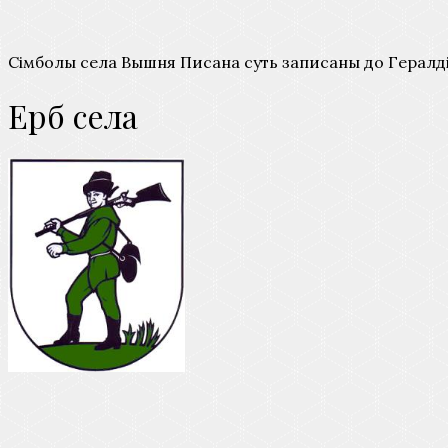
Сімболы села Вышня Писана суть записаны до Гералдічн
Ерб села