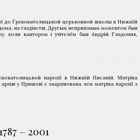
олярї до Ґрекокатолицькой церьковной школы в Нижнїй
 дома, на ґаздівстві. Другым неприязным моментом быв
у, коли кантором і учітелём быв Андрій Гладоник,
екокатолицькой парохії в Нижнїй Писаній. Матріка
рхіві у Пряшові є заархівована лем матріка парохії з
1787 – 2001