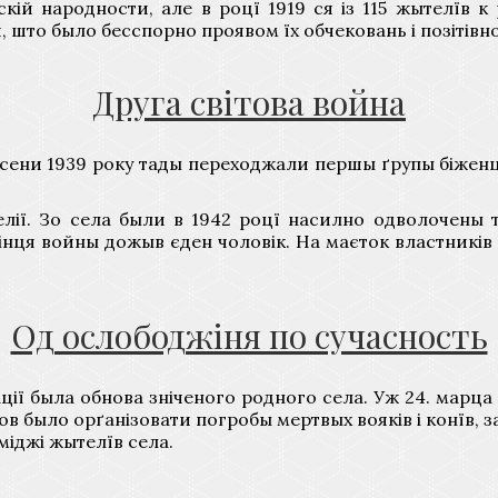
кій народности, але в роцї 1919 ся із 115 жытелїв 
 што было бесспорно проявом їх обчековань і позітівно
Друга світова война
ени 1939 року тады переходжали першы ґрупы біженцї
ії. Зо села были в 1942 роцї насилно одволочены 
кінця войны дожыв єден чоловік. На маєток властників
Од ослободжіня по сучасность
ії была обнова зніченого родного села. Уж 24. марца
 было орґанізовати погробы мертвых вояків і конїв, за
міджі жытелїв села.