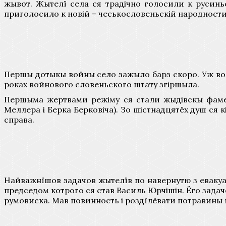
жывот. Жытелї села ся традічно голосили к русиньс
приголосило к новій – чеськословеньскій народности,
Першы дотыкы войны село зажыло барз скоро. Уж вос
роках войнового словеньского штату згіршыла.
Першыма жертвами режіму ся стали жыдівскы фамел
Меллера і Берка Берковіча). Зо шістнадцятёх душ ся 
справа.
Найважнїшов задачов жытелїв по навернутю з евакуац
председом котрого ся став Василь Юрчішін. Ёго задачов
румовиска. Мав повинность і роздїлёвати потравины 